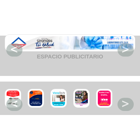
Fruteria
Heladeria
Hogar
Iluminacion
Imprenta
Inmuebles
Instrumentos musicales
Insumos medicos
Juguetes
Libreria
Licoreria
ESPACIO PUBLICITARIO
Merceria
Muebleria
Optica
Otros
Panaderia
Perfumeria
Pescaderia
Quincalleria
Refrigeracion
Refrigeracion
Relojes
Reporteria
Repuesto de vehiculos livianos
Repuesto electrodomestico
Repuesto para motos
Repuesto vehiculos pesados