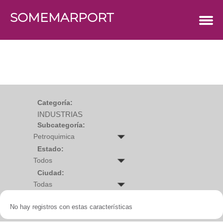
SOMEMARPORT
COMERCIOS
Agro
Bebes y ninos
Bebidas
Carniceria
Carpinteria
Cauchera
Centro comercial
Cerrajeria
Charcuteria
Categoría:
Computacion
INDUSTRIAS
Condimentos y especies
Construccion
Subcategoría:
Cristaleria
Decoracion
Deportes
Estado:
Distribuidora
Electricidad
Ciudad:
Electronica
Empresa de encomienda
Estetica y Belleza
Farmacia
No hay registros con estas características
Ferreteria
Floristeria