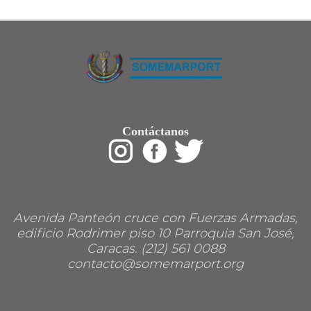
Restaurant
Ropa
Supermercado y bodegones
Telecomunicaciones
Textiles
Tienda para mascota
Tintoreria
Tornerias
Ventas de Vehiculos
INDUSTRIAS
Contáctanos
Agro
Alimentaria
Armamentistica
Automovilistica
Energetica
Farmaceutica
Informatica
Mecanica
Avenida Panteón cruce con Fuerzas Armadas,
Peleteria
edificio Rodrimer piso 10 Parroquia San José,
Pesada
Caracas. (212) 561 0088
Petroquimica
contacto@somemarport.org
Quimica
Siderurgica o Metalurgica
Textil
Transporte