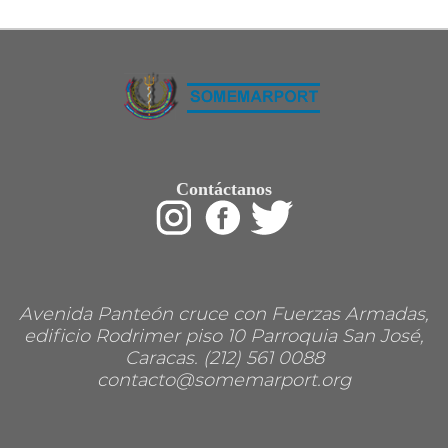
Restaurant
Ropa
Supermercado y bodegones
Telecomunicaciones
Textiles
Tienda para mascota
Tintoreria
Tornerias
Ventas de Vehiculos
INDUSTRIAS
Contáctanos
Agro
Alimentaria
Armamentistica
Automovilistica
Energetica
Farmaceutica
Informatica
Mecanica
Avenida Panteón cruce con Fuerzas Armadas,
Peleteria
edificio Rodrimer piso 10 Parroquia San José,
Pesada
Caracas. (212) 561 0088
Petroquimica
contacto@somemarport.org
Quimica
Siderurgica o Metalurgica
Textil
Transporte