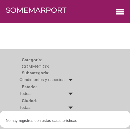
SOMEMARPORT
COMERCIOS
Agro
Bebes y ninos
Bebidas
Carniceria
Carpinteria
Cauchera
Centro comercial
Cerrajeria
Charcuteria
Categoría:
Computacion
COMERCIOS
Condimentos y especies
Construccion
Subcategoría:
Cristaleria
Decoracion
Deportes
Estado:
Distribuidora
Electricidad
Ciudad:
Electronica
Empresa de encomienda
Estetica y Belleza
Farmacia
No hay registros con estas características
Ferreteria
Floristeria