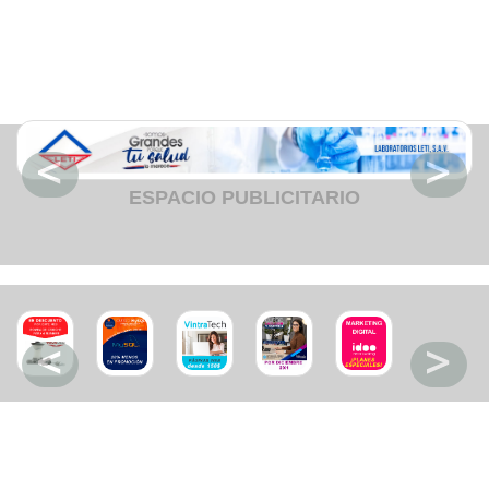
Fruteria
Heladeria
Hogar
Iluminacion
Imprenta
Inmuebles
Instrumentos musicales
Insumos medicos
Juguetes
Libreria
Licoreria
ESPACIO PUBLICITARIO
Merceria
Muebleria
Optica
Otros
Panaderia
Perfumeria
Pescaderia
Quincalleria
Refrigeracion
Refrigeracion
Relojes
Reporteria
Repuesto de vehiculos livianos
Repuesto electrodomestico
Repuesto para motos
Repuesto vehiculos pesados