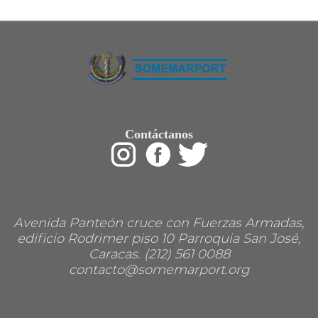
Restaurant
Ropa
Supermercado y bodegones
Telecomunicaciones
Textiles
Tienda para mascota
Tintoreria
Tornerias
Ventas de Vehiculos
INDUSTRIAS
Contáctanos
Agro
Alimentaria
Armamentistica
Automovilistica
Energetica
Farmaceutica
Informatica
Mecanica
Avenida Panteón cruce con Fuerzas Armadas,
Peleteria
edificio Rodrimer piso 10 Parroquia San José,
Pesada
Caracas. (212) 561 0088
Petroquimica
contacto@somemarport.org
Quimica
Siderurgica o Metalurgica
Textil
Transporte