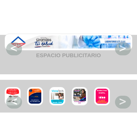
Fruteria
Heladeria
Hogar
Iluminacion
Imprenta
Inmuebles
Instrumentos musicales
Insumos medicos
Juguetes
Libreria
Licoreria
ESPACIO PUBLICITARIO
Merceria
Muebleria
Optica
Otros
Panaderia
Perfumeria
Pescaderia
Quincalleria
Refrigeracion
Refrigeracion
Relojes
Reporteria
Repuesto de vehiculos livianos
Repuesto electrodomestico
Repuesto para motos
Repuesto vehiculos pesados