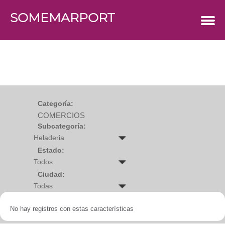
SOMEMARPORT
COMERCIOS
Agro
Bebes y ninos
Bebidas
Carniceria
Carpinteria
Cauchera
Centro comercial
Cerrajeria
Charcuteria
Categoría:
Computacion
COMERCIOS
Condimentos y especies
Construccion
Subcategoría:
Cristaleria
Decoracion
Deportes
Estado:
Distribuidora
Electricidad
Ciudad:
Electronica
Empresa de encomienda
Estetica y Belleza
Farmacia
No hay registros con estas características
Ferreteria
Floristeria