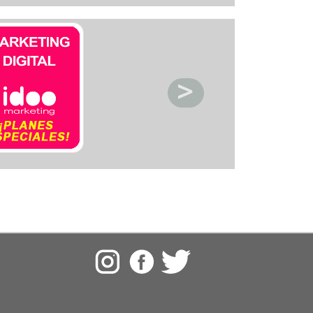
ctronica
acios deportivos
acion de servicio
acionamiento
etica y Belleza
ntos y decoracion
igacion
eraria
nasios
pitales y clinicas
eles y posadas
sia
oratorios
oneria
anismos publicos
os
meria
rigeracion
uridad
uros
vcios automotriz
vicios Medicos
iceria
nsporte