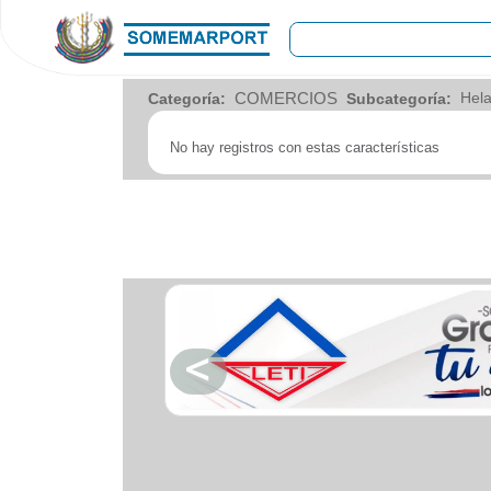
COMERCIOS
COMERCIOS
Categoría:
Subcategoría:
Agro
Bebes y ninos
No hay registros con estas características
Bebidas
Carniceria
Carpinteria
Cauchera
Centro comercial
Cerrajeria
Charcuteria
Computacion
Condimentos y especies
Construccion
Cristaleria
Decoracion
Deportes
Distribuidora
Electricidad
Electronica
Empresa de encomienda
Estetica y Belleza
Farmacia