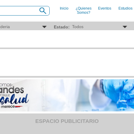
Inicio
¿Quienes
Eventos
Estudios
Somos?
INDUSTRIAS
SE
Estado:
Agro
Ab
Alimentaria
Aca
Armamentistica
Aer
Automovilistica
Age
Energetica
Age
Farmaceutica
Age
Informatica
Age
Mecanica
Ba
Peleteria
Car
Pesada
Cau
Petroquimica
Cin
Quimica
Cli
Siderurgica o Metalurgica
Clu
Textil
Com
Transporte
Con
Con
Con
Dep
ESPACIO PUBLICITARIO
Digi
Edu
Ele