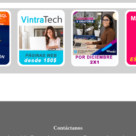
Ele
Esp
Est
Est
Est
Eve
Fum
Fun
Gim
Hos
Hot
Igle
Lab
Lat
Org
Otr
Plo
Ref
Seg
Seg
Ser
Ser
Tap
Tra
Contáctanos