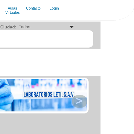
Aulas
Contacto
Login
Virtuales
RVICIOS
Ciudad:
ogados
demias e institutos
opuertos
ncia de festejo
ncia de marketing
ncia de publicidad
ncia de viajes
ncos
pinteria
chera
es
nicas
b
panias de envio
sultoria empresarial
sultorios medicos
tadores
ortes
tal
cacion
ctricidad