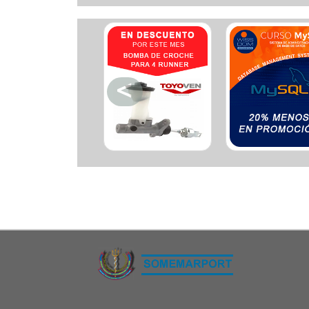
Ferreteria
Floristeria
Fruteria
Heladeria
Hogar
Iluminacion
Imprenta
Inmuebles
Instrumentos musicales
Insumos medicos
Juguetes
Libreria
Licoreria
Merceria
Muebleria
Optica
Otros
Panaderia
Perfumeria
Pescaderia
Quincalleria
Refrigeracion
Refrigeracion
Relojes
Reporteria
Repuesto de vehiculos livianos