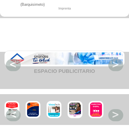
Fruteria
(Barquisimeto)
Heladeria
Imprenta
Hogar
Iluminacion
Imprenta
Inmuebles
Instrumentos musicales
Insumos medicos
Juguetes
Libreria
Licoreria
Merceria
Muebleria
Optica
Otros
ESPACIO PUBLICITARIO
Panaderia
Perfumeria
Pescaderia
Quincalleria
Refrigeracion
Refrigeracion
Relojes
Reporteria
Repuesto de vehiculos livianos
Repuesto electrodomestico
Repuesto para motos
Repuesto vehiculos pesados