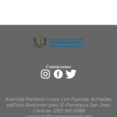
Restaurant
Ropa
Supermercado y bodegones
Telecomunicaciones
Textiles
Tienda para mascota
Tintoreria
Tornerias
Ventas de Vehiculos
INDUSTRIAS
Agro
Alimentaria
Armamentistica
Automovilistica
Contáctanos
Energetica
Farmaceutica
Informatica
Mecanica
Peleteria
Pesada
Petroquimica
Avenida Panteón cruce con Fuerzas Armadas,
Quimica
Siderurgica o Metalurgica
edificio Rodrimer piso 10 Parroquia San José,
Textil
Caracas. (212) 561 0088
Transporte
contacto@somemarport.org