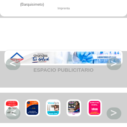
Fruteria
(Barquisimeto)
Heladeria
Imprenta
Hogar
Iluminacion
Imprenta
Inmuebles
Instrumentos musicales
Insumos medicos
Juguetes
Libreria
Licoreria
Merceria
Muebleria
Optica
Otros
ESPACIO PUBLICITARIO
Panaderia
Perfumeria
Pescaderia
Quincalleria
Refrigeracion
Refrigeracion
Relojes
Reporteria
Repuesto de vehiculos livianos
Repuesto electrodomestico
Repuesto para motos
Repuesto vehiculos pesados