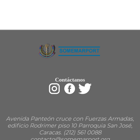
Restaurant
Ropa
Supermercado y bodegones
Telecomunicaciones
Textiles
Tienda para mascota
Tintoreria
Tornerias
Ventas de Vehiculos
INDUSTRIAS
Agro
Alimentaria
Armamentistica
Automovilistica
Contáctanos
Energetica
Farmaceutica
Informatica
Mecanica
Peleteria
Pesada
Petroquimica
Avenida Panteón cruce con Fuerzas Armadas,
Quimica
Siderurgica o Metalurgica
edificio Rodrimer piso 10 Parroquia San José,
Textil
Caracas. (212) 561 0088
Transporte
contacto@somemarport.org