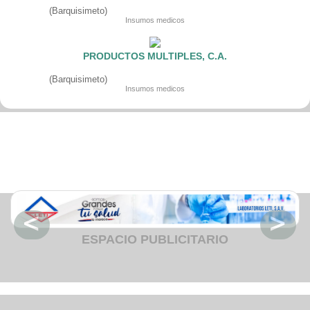
Fruteria
(Barquisimeto)
Heladeria
Insumos medicos
Hogar
Iluminacion
Imprenta
PRODUCTOS MULTIPLES, C.A.
Inmuebles
Instrumentos musicales
(Barquisimeto)
Insumos medicos
Insumos medicos
Juguetes
Libreria
Licoreria
Merceria
Muebleria
Optica
Otros
Panaderia
Perfumeria
Pescaderia
Quincalleria
Refrigeracion
Refrigeracion
ESPACIO PUBLICITARIO
Relojes
Reporteria
Repuesto de vehiculos livianos
Repuesto electrodomestico
Repuesto para motos
Repuesto vehiculos pesados