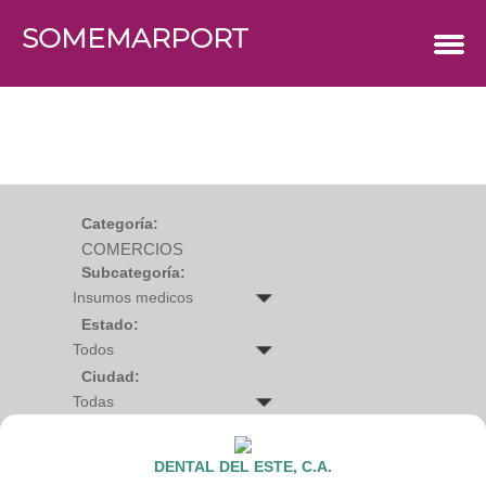
SOMEMARPORT
COMERCIOS
Agro
Bebes y ninos
Bebidas
Carniceria
Carpinteria
Cauchera
Centro comercial
Cerrajeria
Charcuteria
Categoría:
Computacion
COMERCIOS
Condimentos y especies
Construccion
Subcategoría:
Cristaleria
Decoracion
Deportes
Estado:
Distribuidora
Electricidad
Ciudad:
Electronica
Empresa de encomienda
Estetica y Belleza
Farmacia
Ferreteria
DENTAL DEL ESTE, C.A.
Floristeria