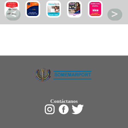
Restaurant
Ropa
Supermercado y bodegones
Telecomunicaciones
Textiles
Tienda para mascota
Tintoreria
Tornerias
Ventas de Vehiculos
INDUSTRIAS
Agro
Alimentaria
Armamentistica
Automovilistica
Energetica
Farmaceutica
Informatica
Mecanica
Peleteria
Pesada
Contáctanos
Petroquimica
Quimica
Siderurgica o Metalurgica
Textil
Transporte