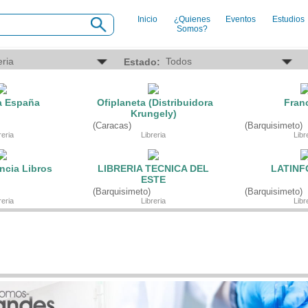
Inicio
¿Quienes
Eventos
Estudios
Somos?
INDUSTRIAS
SE
Estado:
Agro
Ab
Alimentaria
Aca
Armamentistica
Aer
a España
Ofiplaneta (Distribuidora
Fran
Automovilistica
Age
Krungely)
Energetica
Age
(Caracas)
(Barquisimeto)
Farmaceutica
Age
reria
Libreria
Libr
Informatica
Age
Mecanica
Ba
Peleteria
Car
ncia Libros
LIBRERIA TECNICA DEL
LATINF
Pesada
Cau
ESTE
Petroquimica
Cin
(Barquisimeto)
(Barquisimeto)
Quimica
Cli
reria
Libreria
Libr
Siderurgica o Metalurgica
Clu
Textil
Com
Transporte
Con
Con
Con
Dep
Digi
Edu
Ele