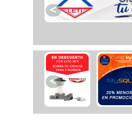
Ferreteria
Floristeria
Fruteria
Heladeria
Hogar
Iluminacion
Imprenta
Inmuebles
Instrumentos musicales
Insumos medicos
Juguetes
Libreria
Licoreria
Merceria
Muebleria
Optica
Otros
Panaderia
Perfumeria
Pescaderia
Quincalleria
Refrigeracion
Refrigeracion
Relojes
Reporteria
Repuesto de vehiculos livianos