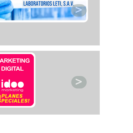
ctronica
acios deportivos
acion de servicio
acionamiento
etica y Belleza
ntos y decoracion
igacion
eraria
nasios
pitales y clinicas
eles y posadas
sia
oratorios
oneria
anismos publicos
os
meria
rigeracion
uridad
uros
vcios automotriz
vicios Medicos
iceria
nsporte