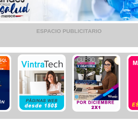
Ele
Esp
Est
Est
Est
Eve
ESPACIO PUBLICITARIO
Fum
Fun
Gim
Hos
Hot
Igle
Lab
Lat
Org
Otr
Plo
Ref
Seg
Seg
Ser
Ser
Tap
Tra