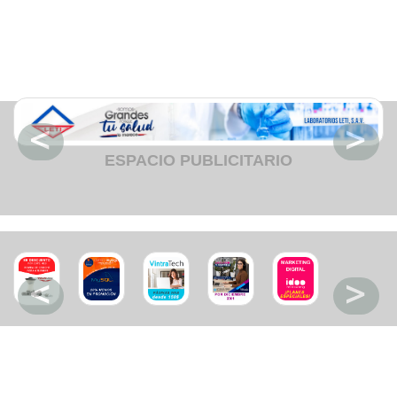
Fruteria
Heladeria
Hogar
Iluminacion
Imprenta
Inmuebles
Instrumentos musicales
Insumos medicos
Juguetes
Libreria
Licoreria
ESPACIO PUBLICITARIO
Merceria
Muebleria
Optica
Otros
Panaderia
Perfumeria
Pescaderia
Quincalleria
Refrigeracion
Refrigeracion
Relojes
Reporteria
Repuesto de vehiculos livianos
Repuesto electrodomestico
Repuesto para motos
Repuesto vehiculos pesados