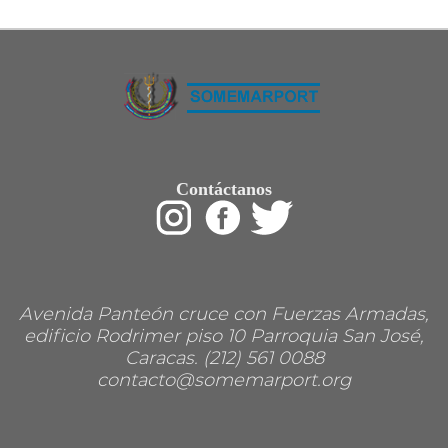
Restaurant
Ropa
Supermercado y bodegones
Telecomunicaciones
Textiles
Tienda para mascota
Tintoreria
Tornerias
Ventas de Vehiculos
INDUSTRIAS
Contáctanos
Agro
Alimentaria
Armamentistica
Automovilistica
Energetica
Farmaceutica
Informatica
Mecanica
Avenida Panteón cruce con Fuerzas Armadas,
Peleteria
edificio Rodrimer piso 10 Parroquia San José,
Pesada
Caracas. (212) 561 0088
Petroquimica
contacto@somemarport.org
Quimica
Siderurgica o Metalurgica
Textil
Transporte