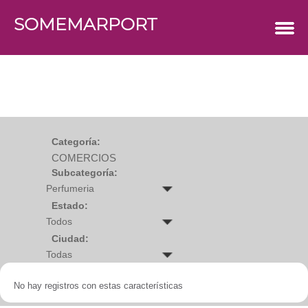
SOMEMARPORT
COMERCIOS
Agro
Bebes y ninos
Bebidas
Carniceria
Carpinteria
Cauchera
Centro comercial
Cerrajeria
Charcuteria
Categoría:
Computacion
COMERCIOS
Condimentos y especies
Construccion
Subcategoría:
Cristaleria
Decoracion
Deportes
Estado:
Distribuidora
Electricidad
Ciudad:
Electronica
Empresa de encomienda
Estetica y Belleza
Farmacia
No hay registros con estas características
Ferreteria
Floristeria