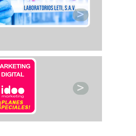
ctronica
acios deportivos
acion de servicio
acionamiento
etica y Belleza
ntos y decoracion
igacion
eraria
nasios
pitales y clinicas
eles y posadas
sia
oratorios
oneria
anismos publicos
os
meria
rigeracion
uridad
uros
vcios automotriz
vicios Medicos
iceria
nsporte