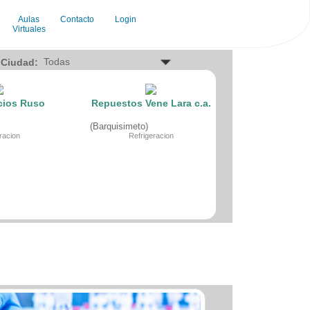
Aulas
Contacto
Login
Virtuales
RVICIOS
Ciudad:
ogados
demias e institutos
opuertos
icios Ruso
Repuestos Vene Lara c.a.
ncia de festejo
ncia de marketing
(Barquisimeto)
ncia de publicidad
racion
Refrigeracion
ncia de viajes
ncos
pinteria
chera
es
nicas
b
panias de envio
sultoria empresarial
sultorios medicos
tadores
ortes
tal
cacion
ctricidad