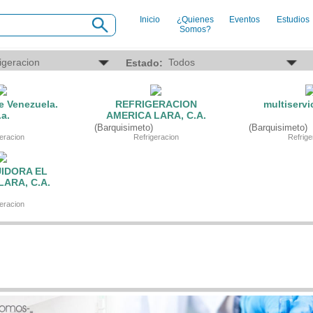
Inicio
¿Quienes
Eventos
Estudios
Somos?
INDUSTRIAS
SE
Estado:
Agro
Ab
Alimentaria
Aca
Armamentistica
Aer
e Venezuela.
REFRIGERACION
multiserv
Automovilistica
Age
.a.
AMERICA LARA, C.A.
Energetica
Age
(Barquisimeto)
(Barquisimeto)
Farmaceutica
Age
eracion
Refrigeracion
Refrige
Informatica
Age
Mecanica
Ba
Peleteria
Car
UIDORA EL
Pesada
Cau
ARA, C.A.
Petroquimica
Cin
Quimica
Cli
eracion
Siderurgica o Metalurgica
Clu
Textil
Com
Transporte
Con
Con
Con
Dep
Digi
Edu
Ele