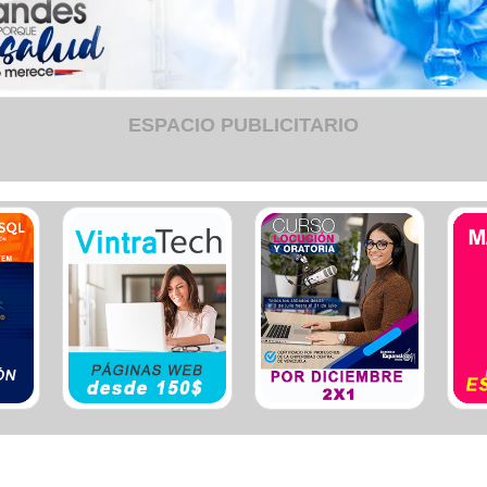
Ele
Esp
Est
Est
Est
Eve
ESPACIO PUBLICITARIO
Fum
Fun
Gim
Hos
Hot
Igle
Lab
Lat
Org
Otr
Plo
Ref
Seg
Seg
Ser
Ser
Tap
Tra