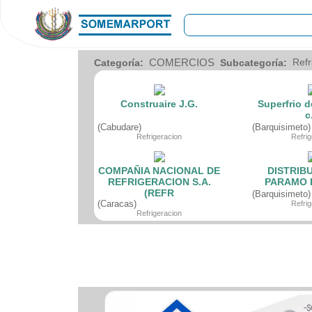
COMERCIOS
COMERCIOS
Categoría:
Subcategoría:
Agro
Bebes y ninos
Bebidas
Construaire J.G.
Superfrio d
Carniceria
c
Carpinteria
(Cabudare)
(Barquisimeto)
Cauchera
Refrigeracion
Refrig
Centro comercial
Cerrajeria
Charcuteria
COMPAÑIA NACIONAL DE
DISTRIB
Computacion
REFRIGERACION S.A.
PARAMO L
Condimentos y especies
(REFR
(Barquisimeto)
Construccion
(Caracas)
Refrig
Refrigeracion
Cristaleria
Decoracion
Deportes
Distribuidora
Electricidad
Electronica
Empresa de encomienda
Estetica y Belleza
Farmacia