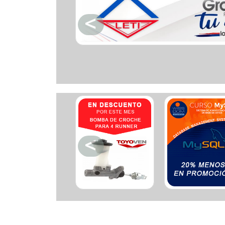
Ferreteria
Floristeria
Fruteria
Heladeria
Hogar
Iluminacion
Imprenta
Inmuebles
Instrumentos musicales
Insumos medicos
Juguetes
Libreria
Licoreria
Merceria
Muebleria
Optica
Otros
Panaderia
Perfumeria
Pescaderia
Quincalleria
Refrigeracion
Refrigeracion
Relojes
Reporteria
Repuesto de vehiculos livianos