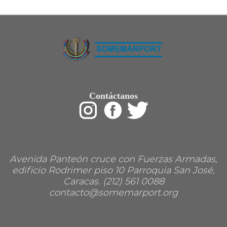
Restaurant
Ropa
Supermercado y bodegones
Telecomunicaciones
Textiles
Tienda para mascota
Tintoreria
Tornerias
Ventas de Vehiculos
INDUSTRIAS
Contáctanos
Agro
Alimentaria
Armamentistica
Automovilistica
Energetica
Farmaceutica
Informatica
Mecanica
Avenida Panteón cruce con Fuerzas Armadas,
Peleteria
edificio Rodrimer piso 10 Parroquia San José,
Pesada
Caracas. (212) 561 0088
Petroquimica
contacto@somemarport.org
Quimica
Siderurgica o Metalurgica
Textil
Transporte