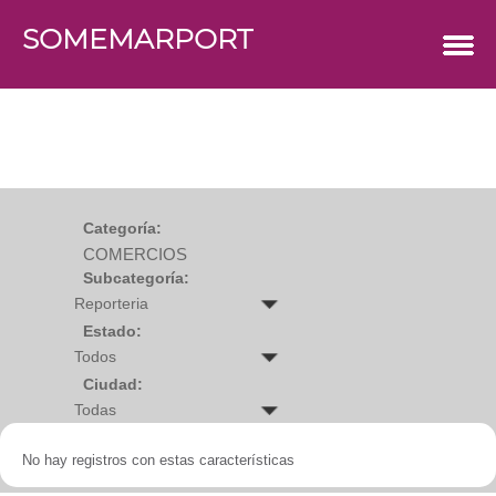
SOMEMARPORT
COMERCIOS
Agro
Bebes y ninos
Bebidas
Carniceria
Carpinteria
Cauchera
Centro comercial
Cerrajeria
Charcuteria
Categoría:
Computacion
COMERCIOS
Condimentos y especies
Construccion
Subcategoría:
Cristaleria
Decoracion
Deportes
Estado:
Distribuidora
Electricidad
Ciudad:
Electronica
Empresa de encomienda
Estetica y Belleza
Farmacia
No hay registros con estas características
Ferreteria
Floristeria