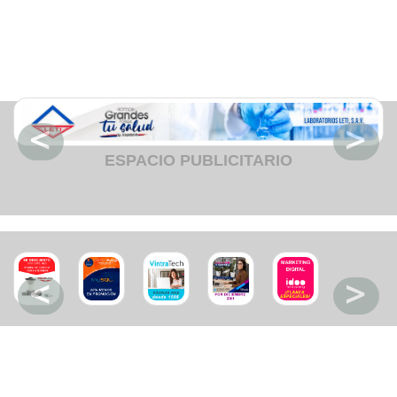
Fruteria
Heladeria
Hogar
Iluminacion
Imprenta
Inmuebles
Instrumentos musicales
Insumos medicos
Juguetes
Libreria
Licoreria
ESPACIO PUBLICITARIO
Merceria
Muebleria
Optica
Otros
Panaderia
Perfumeria
Pescaderia
Quincalleria
Refrigeracion
Refrigeracion
Relojes
Reporteria
Repuesto de vehiculos livianos
Repuesto electrodomestico
Repuesto para motos
Repuesto vehiculos pesados