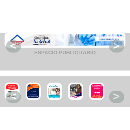
Fruteria
Heladeria
Hogar
Iluminacion
Imprenta
Inmuebles
Instrumentos musicales
Insumos medicos
Juguetes
Libreria
Licoreria
ESPACIO PUBLICITARIO
Merceria
Muebleria
Optica
Otros
Panaderia
Perfumeria
Pescaderia
Quincalleria
Refrigeracion
Refrigeracion
Relojes
Reporteria
Repuesto de vehiculos livianos
Repuesto electrodomestico
Repuesto para motos
Repuesto vehiculos pesados