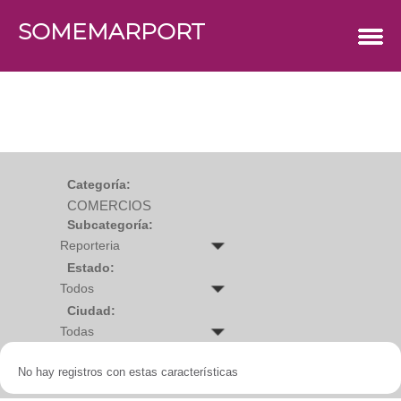
SOMEMARPORT
COMERCIOS
Agro
Bebes y ninos
Bebidas
Carniceria
Carpinteria
Cauchera
Centro comercial
Cerrajeria
Charcuteria
Categoría:
Computacion
COMERCIOS
Condimentos y especies
Construccion
Subcategoría:
Cristaleria
Decoracion
Deportes
Estado:
Distribuidora
Electricidad
Ciudad:
Electronica
Empresa de encomienda
Estetica y Belleza
Farmacia
No hay registros con estas características
Ferreteria
Floristeria