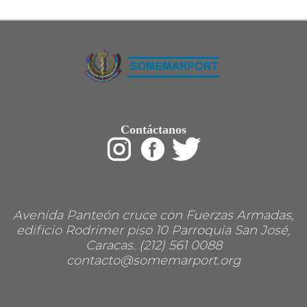
Restaurant
Ropa
Supermercado y bodegones
Telecomunicaciones
Textiles
Tienda para mascota
Tintoreria
Tornerias
Ventas de Vehiculos
INDUSTRIAS
Contáctanos
Agro
Alimentaria
Armamentistica
Automovilistica
Energetica
Farmaceutica
Informatica
Mecanica
Avenida Panteón cruce con Fuerzas Armadas,
Peleteria
edificio Rodrimer piso 10 Parroquia San José,
Pesada
Caracas. (212) 561 0088
Petroquimica
contacto@somemarport.org
Quimica
Siderurgica o Metalurgica
Textil
Transporte