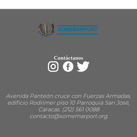
Restaurant
Ropa
Supermercado y bodegones
Telecomunicaciones
Textiles
Tienda para mascota
Tintoreria
Tornerias
Ventas de Vehiculos
INDUSTRIAS
Contáctanos
Agro
Alimentaria
Armamentistica
Automovilistica
Energetica
Farmaceutica
Informatica
Mecanica
Avenida Panteón cruce con Fuerzas Armadas,
Peleteria
edificio Rodrimer piso 10 Parroquia San José,
Pesada
Caracas. (212) 561 0088
Petroquimica
contacto@somemarport.org
Quimica
Siderurgica o Metalurgica
Textil
Transporte