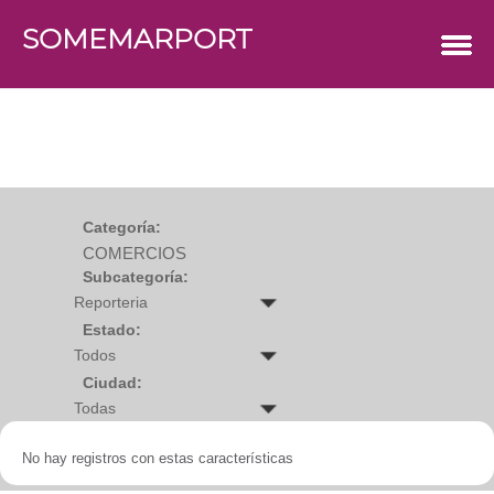
SOMEMARPORT
COMERCIOS
Agro
Bebes y ninos
Bebidas
Carniceria
Carpinteria
Cauchera
Centro comercial
Cerrajeria
Charcuteria
Categoría:
Computacion
COMERCIOS
Condimentos y especies
Construccion
Subcategoría:
Cristaleria
Decoracion
Deportes
Estado:
Distribuidora
Electricidad
Ciudad:
Electronica
Empresa de encomienda
Estetica y Belleza
Farmacia
No hay registros con estas características
Ferreteria
Floristeria