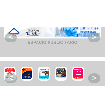
Fruteria
Heladeria
Hogar
Iluminacion
Imprenta
Inmuebles
Instrumentos musicales
Insumos medicos
Juguetes
Libreria
Licoreria
ESPACIO PUBLICITARIO
Merceria
Muebleria
Optica
Otros
Panaderia
Perfumeria
Pescaderia
Quincalleria
Refrigeracion
Refrigeracion
Relojes
Reporteria
Repuesto de vehiculos livianos
Repuesto electrodomestico
Repuesto para motos
Repuesto vehiculos pesados