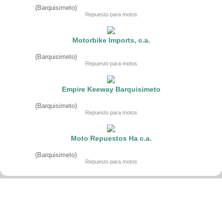
Fruteria
(Barquisimeto)
Heladeria
Repuesto para motos
Hogar
Iluminacion
Imprenta
Motorbike Imports, c.a.
Inmuebles
Instrumentos musicales
(Barquisimeto)
Insumos medicos
Repuesto para motos
Juguetes
Libreria
Licoreria
Empire Keeway Barquisimeto
Merceria
Muebleria
(Barquisimeto)
Optica
Repuesto para motos
Otros
Panaderia
Perfumeria
Moto Repuestos Ha c.a.
Pescaderia
Quincalleria
(Barquisimeto)
Refrigeracion
Repuesto para motos
Refrigeracion
Relojes
Reporteria
Repuesto de vehiculos livianos
Repuesto electrodomestico
Repuesto para motos
Repuesto vehiculos pesados