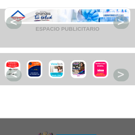
Restaurant
Ropa
Supermercado y bodegones
Telecomunicaciones
Textiles
ESPACIO PUBLICITARIO
Tienda para mascota
Tintoreria
Tornerias
Ventas de Vehiculos
INDUSTRIAS
Agro
Alimentaria
Armamentistica
Automovilistica
Energetica
Farmaceutica
Informatica
Mecanica
Peleteria
Pesada
Petroquimica
Quimica
Siderurgica o Metalurgica
Textil
Transporte