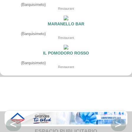
Fruteria
(Barquisimeto)
Heladeria
Restaurant
Hogar
Iluminacion
Imprenta
MARANELLO BAR
Inmuebles
Instrumentos musicales
(Barquisimeto)
Insumos medicos
Restaurant
Juguetes
Libreria
Licoreria
IL POMODORO ROSSO
Merceria
Muebleria
(Barquisimeto)
Optica
Restaurant
Otros
Panaderia
Perfumeria
Pescaderia
Quincalleria
Refrigeracion
Refrigeracion
Relojes
Reporteria
Repuesto de vehiculos livianos
Repuesto electrodomestico
Repuesto para motos
ESPACIO PUBLICITARIO
Repuesto vehiculos pesados