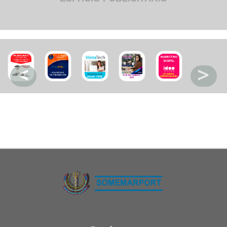
Restaurant
Ropa
Supermercado y bodegones
Telecomunicaciones
Textiles
Tienda para mascota
Tintoreria
Tornerias
Ventas de Vehiculos
INDUSTRIAS
Agro
Alimentaria
Armamentistica
Automovilistica
Energetica
Farmaceutica
Informatica
Mecanica
Peleteria
Pesada
Petroquimica
Quimica
Siderurgica o Metalurgica
Textil
Transporte