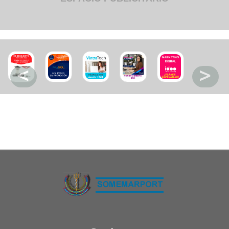
Restaurant
Ropa
Supermercado y bodegones
Telecomunicaciones
Textiles
Tienda para mascota
Tintoreria
Tornerias
Ventas de Vehiculos
INDUSTRIAS
Agro
Alimentaria
Armamentistica
Automovilistica
Energetica
Farmaceutica
Informatica
Mecanica
Peleteria
Pesada
Petroquimica
Quimica
Siderurgica o Metalurgica
Textil
Transporte