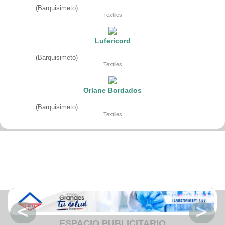
Fruteria
(Barquisimeto)
Heladeria
Textiles
Hogar
Iluminacion
Imprenta
Lufericord
Inmuebles
Instrumentos musicales
(Barquisimeto)
Insumos medicos
Textiles
Juguetes
Libreria
Licoreria
Orlane Bordados
Merceria
Muebleria
(Barquisimeto)
Optica
Textiles
Otros
Panaderia
Perfumeria
Pescaderia
Quincalleria
Refrigeracion
Refrigeracion
Relojes
Reporteria
Repuesto de vehiculos livianos
Repuesto electrodomestico
Repuesto para motos
ESPACIO PUBLICITARIO
Repuesto vehiculos pesados