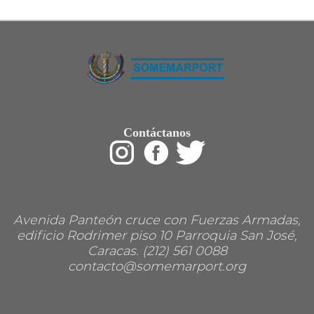
Restaurant
Ropa
Supermercado y bodegones
Telecomunicaciones
Textiles
Tienda para mascota
Tintoreria
Tornerias
Ventas de Vehiculos
INDUSTRIAS
Contáctanos
Agro
Alimentaria
Armamentistica
Automovilistica
Energetica
Farmaceutica
Informatica
Mecanica
Avenida Panteón cruce con Fuerzas Armadas,
Peleteria
edificio Rodrimer piso 10 Parroquia San José,
Pesada
Caracas. (212) 561 0088
Petroquimica
contacto@somemarport.org
Quimica
Siderurgica o Metalurgica
Textil
Transporte