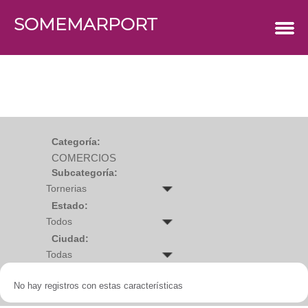
SOMEMARPORT
COMERCIOS
Agro
Bebes y ninos
Bebidas
Carniceria
Carpinteria
Cauchera
Centro comercial
Cerrajeria
Charcuteria
Categoría:
Computacion
COMERCIOS
Condimentos y especies
Construccion
Subcategoría:
Cristaleria
Decoracion
Deportes
Estado:
Distribuidora
Electricidad
Ciudad:
Electronica
Empresa de encomienda
Estetica y Belleza
Farmacia
No hay registros con estas características
Ferreteria
Floristeria