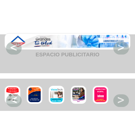
Fruteria
Heladeria
Hogar
Iluminacion
Imprenta
Inmuebles
Instrumentos musicales
Insumos medicos
Juguetes
Libreria
Licoreria
ESPACIO PUBLICITARIO
Merceria
Muebleria
Optica
Otros
Panaderia
Perfumeria
Pescaderia
Quincalleria
Refrigeracion
Refrigeracion
Relojes
Reporteria
Repuesto de vehiculos livianos
Repuesto electrodomestico
Repuesto para motos
Repuesto vehiculos pesados