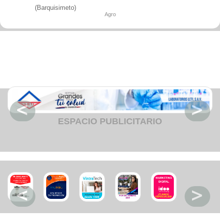
Fruteria
(Barquisimeto)
Heladeria
Agro
Hogar
Iluminacion
Imprenta
Inmuebles
Instrumentos musicales
Insumos medicos
Juguetes
Libreria
Licoreria
Merceria
Muebleria
Optica
Otros
ESPACIO PUBLICITARIO
Panaderia
Perfumeria
Pescaderia
Quincalleria
Refrigeracion
Refrigeracion
Relojes
Reporteria
Repuesto de vehiculos livianos
Repuesto electrodomestico
Repuesto para motos
Repuesto vehiculos pesados