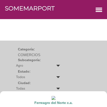
SOMEMARPORT
COMERCIOS
Agro
Bebes y ninos
Bebidas
Carniceria
Carpinteria
Cauchera
Centro comercial
Cerrajeria
Charcuteria
Categoría:
Computacion
COMERCIOS
Condimentos y especies
Construccion
Subcategoría:
Cristaleria
Decoracion
Deportes
Estado:
Distribuidora
Electricidad
Ciudad:
Electronica
Empresa de encomienda
Estetica y Belleza
Farmacia
Ferreteria
Ferreagro del Norte c.a.
Floristeria