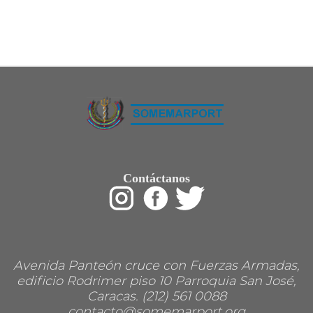
Restaurant
Ropa
Supermercado y bodegones
Telecomunicaciones
Textiles
Tienda para mascota
Tintoreria
Tornerias
Ventas de Vehiculos
INDUSTRIAS
Agro
Alimentaria
Armamentistica
Automovilistica
Contáctanos
Energetica
Farmaceutica
Informatica
Mecanica
Peleteria
Pesada
Petroquimica
Avenida Panteón cruce con Fuerzas Armadas,
Quimica
Siderurgica o Metalurgica
edificio Rodrimer piso 10 Parroquia San José,
Textil
Caracas. (212) 561 0088
Transporte
contacto@somemarport.org