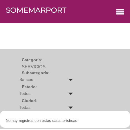
SOMEMARPORT
COMERCIOS
Agro
Bebes y ninos
Bebidas
Carniceria
Carpinteria
Cauchera
Centro comercial
Cerrajeria
Charcuteria
Categoría:
Computacion
SERVICIOS
Condimentos y especies
Construccion
Subcategoría:
Cristaleria
Decoracion
Deportes
Estado:
Distribuidora
Electricidad
Ciudad:
Electronica
Empresa de encomienda
Estetica y Belleza
Farmacia
No hay registros con estas características
Ferreteria
Floristeria