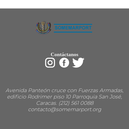
Restaurant
Ropa
Supermercado y bodegones
Telecomunicaciones
Textiles
Tienda para mascota
Tintoreria
Tornerias
Ventas de Vehiculos
INDUSTRIAS
Contáctanos
Agro
Alimentaria
Armamentistica
Automovilistica
Energetica
Farmaceutica
Informatica
Mecanica
Avenida Panteón cruce con Fuerzas Armadas,
Peleteria
edificio Rodrimer piso 10 Parroquia San José,
Pesada
Caracas. (212) 561 0088
Petroquimica
contacto@somemarport.org
Quimica
Siderurgica o Metalurgica
Textil
Transporte