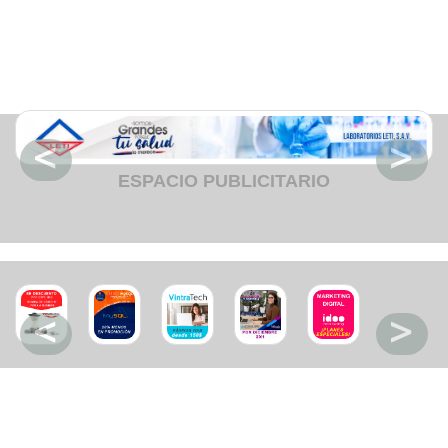
Fruteria
Heladeria
Hogar
Iluminacion
Imprenta
Inmuebles
Instrumentos musicales
Insumos medicos
Juguetes
Libreria
Licoreria
ESPACIO PUBLICITARIO
Merceria
Muebleria
Optica
Otros
Panaderia
Perfumeria
Pescaderia
Quincalleria
Refrigeracion
Refrigeracion
Relojes
Reporteria
Repuesto de vehiculos livianos
Repuesto electrodomestico
Repuesto para motos
Repuesto vehiculos pesados