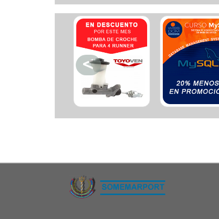
Ferreteria
Floristeria
Fruteria
Heladeria
Hogar
Iluminacion
Imprenta
Inmuebles
Instrumentos musicales
Insumos medicos
Juguetes
Libreria
Licoreria
Merceria
Muebleria
Optica
Otros
Panaderia
Perfumeria
Pescaderia
Quincalleria
Refrigeracion
Refrigeracion
Relojes
Reporteria
Repuesto de vehiculos livianos