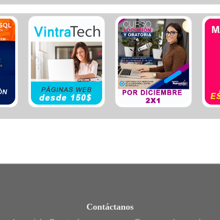
Ele
Esp
Est
Est
Est
Eve
Fum
Fun
Gim
Hos
Hot
Igle
Lab
Lat
Org
Otr
Plo
Ref
Seg
Seg
Ser
Ser
Tap
Tra
Contáctanos