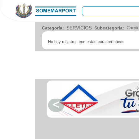
COMERCIOS
SERVICIOS
Categoría:
Subcategoría:
Agro
Bebes y ninos
No hay registros con estas características
Bebidas
Carniceria
Carpinteria
Cauchera
Centro comercial
Cerrajeria
Charcuteria
Computacion
Condimentos y especies
Construccion
Cristaleria
Decoracion
Deportes
Distribuidora
Electricidad
Electronica
Empresa de encomienda
Estetica y Belleza
Farmacia