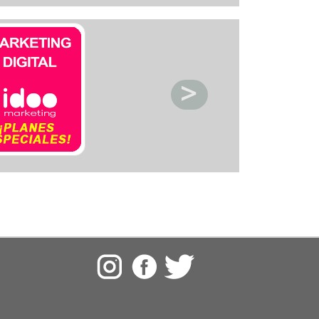
ctronica
acios deportivos
acion de servicio
acionamiento
etica y Belleza
ntos y decoracion
igacion
eraria
nasios
pitales y clinicas
eles y posadas
sia
oratorios
oneria
anismos publicos
os
meria
rigeracion
uridad
uros
vcios automotriz
vicios Medicos
iceria
nsporte