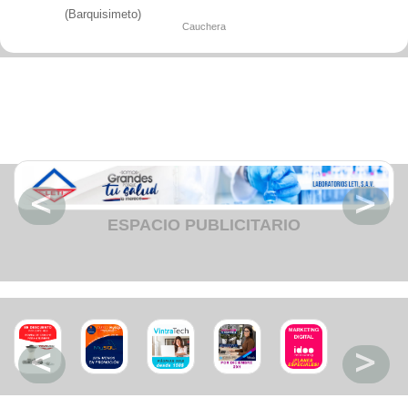
Fruteria
(Barquisimeto)
Heladeria
Cauchera
Hogar
Iluminacion
Imprenta
Inmuebles
Instrumentos musicales
Insumos medicos
Juguetes
Libreria
Licoreria
Merceria
Muebleria
Optica
Otros
ESPACIO PUBLICITARIO
Panaderia
Perfumeria
Pescaderia
Quincalleria
Refrigeracion
Refrigeracion
Relojes
Reporteria
Repuesto de vehiculos livianos
Repuesto electrodomestico
Repuesto para motos
Repuesto vehiculos pesados