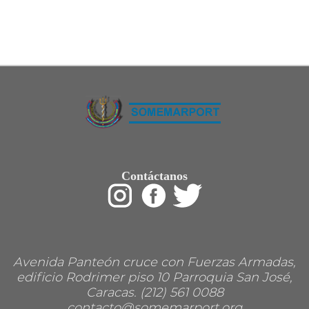
Restaurant
Ropa
Supermercado y bodegones
Telecomunicaciones
Textiles
Tienda para mascota
Tintoreria
Tornerias
Ventas de Vehiculos
INDUSTRIAS
Agro
Alimentaria
Armamentistica
Automovilistica
Contáctanos
Energetica
Farmaceutica
Informatica
Mecanica
Peleteria
Pesada
Petroquimica
Avenida Panteón cruce con Fuerzas Armadas,
Quimica
Siderurgica o Metalurgica
edificio Rodrimer piso 10 Parroquia San José,
Textil
Caracas. (212) 561 0088
Transporte
contacto@somemarport.org