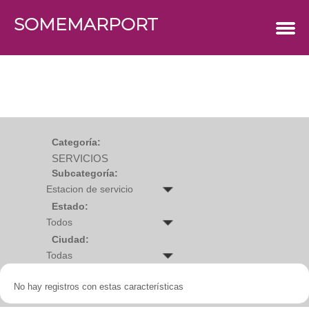
SOMEMARPORT
COMERCIOS
Agro
Bebes y ninos
Bebidas
Carniceria
Carpinteria
Cauchera
Centro comercial
Cerrajeria
Charcuteria
Categoría:
Computacion
SERVICIOS
Condimentos y especies
Construccion
Subcategoría:
Cristaleria
Decoracion
Deportes
Estado:
Distribuidora
Electricidad
Ciudad:
Electronica
Empresa de encomienda
Estetica y Belleza
Farmacia
No hay registros con estas características
Ferreteria
Floristeria