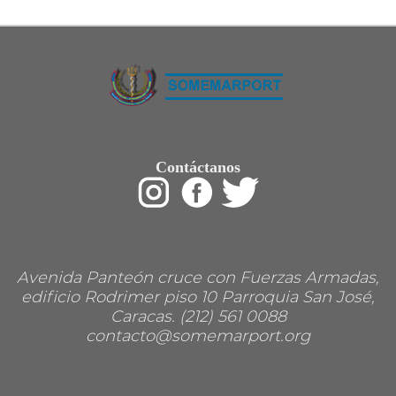
Restaurant
Ropa
Supermercado y bodegones
Telecomunicaciones
Textiles
Tienda para mascota
Tintoreria
Tornerias
Ventas de Vehiculos
INDUSTRIAS
Contáctanos
Agro
Alimentaria
Armamentistica
Automovilistica
Energetica
Farmaceutica
Informatica
Mecanica
Avenida Panteón cruce con Fuerzas Armadas,
Peleteria
edificio Rodrimer piso 10 Parroquia San José,
Pesada
Caracas. (212) 561 0088
Petroquimica
contacto@somemarport.org
Quimica
Siderurgica o Metalurgica
Textil
Transporte