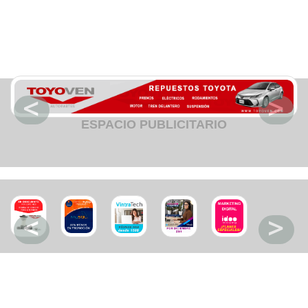
Fruteria
Heladeria
Hogar
Iluminacion
Imprenta
Inmuebles
Instrumentos musicales
Insumos medicos
Juguetes
Libreria
Licoreria
ESPACIO PUBLICITARIO
Merceria
Muebleria
Optica
Otros
Panaderia
Perfumeria
Pescaderia
Quincalleria
Refrigeracion
Refrigeracion
Relojes
Reporteria
Repuesto de vehiculos livianos
Repuesto electrodomestico
Repuesto para motos
Repuesto vehiculos pesados