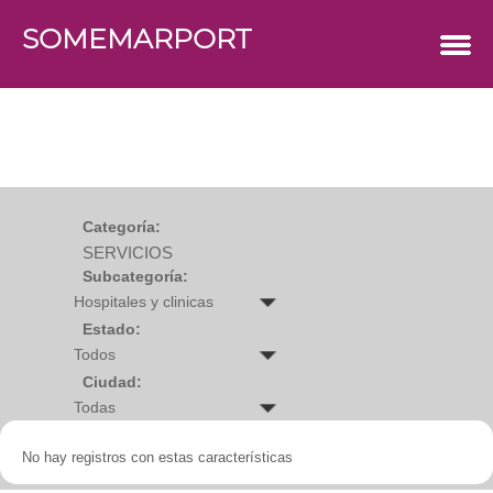
SOMEMARPORT
COMERCIOS
Agro
Bebes y ninos
Bebidas
Carniceria
Carpinteria
Cauchera
Centro comercial
Cerrajeria
Charcuteria
Categoría:
Computacion
SERVICIOS
Condimentos y especies
Construccion
Subcategoría:
Cristaleria
Decoracion
Deportes
Estado:
Distribuidora
Electricidad
Ciudad:
Electronica
Empresa de encomienda
Estetica y Belleza
Farmacia
No hay registros con estas características
Ferreteria
Floristeria