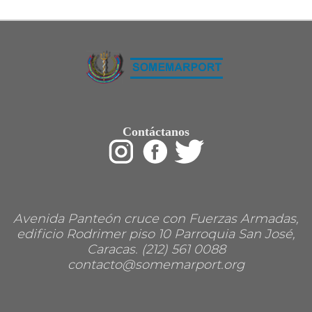
Restaurant
Ropa
Supermercado y bodegones
Telecomunicaciones
Textiles
Tienda para mascota
Tintoreria
Tornerias
Ventas de Vehiculos
INDUSTRIAS
Contáctanos
Agro
Alimentaria
Armamentistica
Automovilistica
Energetica
Farmaceutica
Informatica
Mecanica
Avenida Panteón cruce con Fuerzas Armadas,
Peleteria
edificio Rodrimer piso 10 Parroquia San José,
Pesada
Caracas. (212) 561 0088
Petroquimica
contacto@somemarport.org
Quimica
Siderurgica o Metalurgica
Textil
Transporte