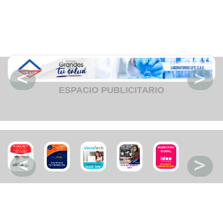
Fruteria
Heladeria
Hogar
Iluminacion
Imprenta
Inmuebles
Instrumentos musicales
Insumos medicos
Juguetes
Libreria
Licoreria
ESPACIO PUBLICITARIO
Merceria
Muebleria
Optica
Otros
Panaderia
Perfumeria
Pescaderia
Quincalleria
Refrigeracion
Refrigeracion
Relojes
Reporteria
Repuesto de vehiculos livianos
Repuesto electrodomestico
Repuesto para motos
Repuesto vehiculos pesados