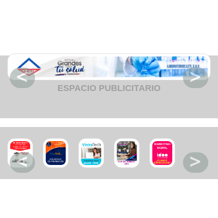
Fruteria
Heladeria
Hogar
Iluminacion
Imprenta
Inmuebles
Instrumentos musicales
Insumos medicos
Juguetes
Libreria
Licoreria
ESPACIO PUBLICITARIO
Merceria
Muebleria
Optica
Otros
Panaderia
Perfumeria
Pescaderia
Quincalleria
Refrigeracion
Refrigeracion
Relojes
Reporteria
Repuesto de vehiculos livianos
Repuesto electrodomestico
Repuesto para motos
Repuesto vehiculos pesados