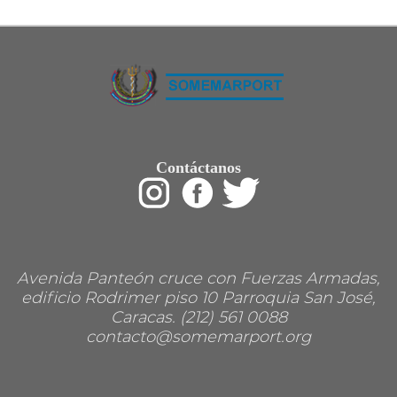
Restaurant
Ropa
Supermercado y bodegones
Telecomunicaciones
Textiles
Tienda para mascota
Tintoreria
Tornerias
Ventas de Vehiculos
INDUSTRIAS
Contáctanos
Agro
Alimentaria
Armamentistica
Automovilistica
Energetica
Farmaceutica
Informatica
Mecanica
Avenida Panteón cruce con Fuerzas Armadas,
Peleteria
edificio Rodrimer piso 10 Parroquia San José,
Pesada
Caracas. (212) 561 0088
Petroquimica
contacto@somemarport.org
Quimica
Siderurgica o Metalurgica
Textil
Transporte