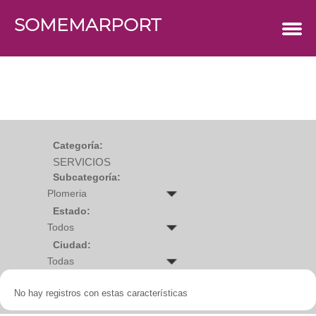
SOMEMARPORT
COMERCIOS
Agro
Bebes y ninos
Bebidas
Carniceria
Carpinteria
Cauchera
Centro comercial
Cerrajeria
Charcuteria
Categoría:
Computacion
SERVICIOS
Condimentos y especies
Construccion
Subcategoría:
Cristaleria
Decoracion
Deportes
Estado:
Distribuidora
Electricidad
Ciudad:
Electronica
Empresa de encomienda
Estetica y Belleza
Farmacia
No hay registros con estas características
Ferreteria
Floristeria