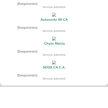
Fruteria
(Barquisimeto)
Heladeria
Servcios automotriz
Hogar
Iluminacion
Imprenta
Autonorte 90 CA
Inmuebles
Instrumentos musicales
(Barquisimeto)
Insumos medicos
Servcios automotriz
Juguetes
Libreria
Licoreria
Chyto Manía
Merceria
Muebleria
(Barquisimeto)
Optica
Servcios automotriz
Otros
Panaderia
Perfumeria
SOGILCA C.A.
Pescaderia
Quincalleria
(Barquisimeto)
Refrigeracion
Servcios automotriz
Refrigeracion
Relojes
Reporteria
Repuesto de vehiculos livianos
Repuesto electrodomestico
Repuesto para motos
Repuesto vehiculos pesados