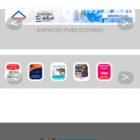
Restaurant
Ropa
Supermercado y bodegones
Telecomunicaciones
Textiles
ESPACIO PUBLICITARIO
Tienda para mascota
Tintoreria
Tornerias
Ventas de Vehiculos
INDUSTRIAS
Agro
Alimentaria
Armamentistica
Automovilistica
Energetica
Farmaceutica
Informatica
Mecanica
Peleteria
Pesada
Petroquimica
Quimica
Siderurgica o Metalurgica
Textil
Transporte