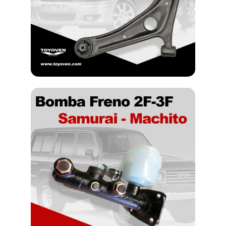
Eventos y decoracion
Fumigacion
Funeraria
Gimnasios
Hospitales y clinicas
Hoteles y posadas
Iglesia
Laboratorios
Latoneria
Organismos publicos
Otros
Plomeria
Refrigeracion
Seguridad
Seguros
Servcios automotriz
Servicios Medicos
Tapiceria
Transporte