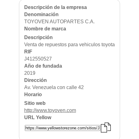
Fruteria
Heladeria
Descripción de la empresa
Hogar
Denominación
Iluminacion
TOYOVEN AUTOPARTES C.A.
Imprenta
Inmuebles
Nombre de marca
Instrumentos musicales
Descripción
Insumos medicos
Mi ubicación
Juguetes
Venta de repuestos para vehiculos toyota
Libreria
RIF
Licoreria
Aceptar
J412550527
Merceria
Muebleria
Año de fundada
Optica
2019
Otros
Panaderia
Dirección
Perfumeria
Av. Venezuela con calle 42
Pescaderia
Horario
Quincalleria
Refrigeracion
Sitio web
Refrigeracion
http://www.toyoven.com
Relojes
Reporteria
URL Yellow
Repuesto de vehiculos livianos
Repuesto electrodomestico
Repuesto para motos
Repuesto vehiculos pesados