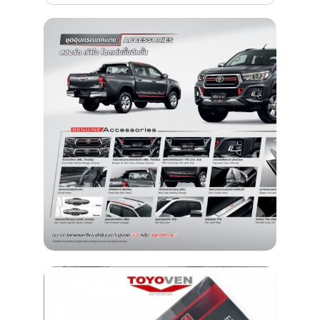
Restaurant
Ropa
Supermercado y bodegones
Telecomunicaciones
Textiles
Tienda para mascota
Tintoreria
Tornerias
Ventas de Vehiculos
INDUSTRIAS
Agro
Alimentaria
Armamentistica
Automovilistica
Energetica
Farmaceutica
Informatica
Mecanica
Peleteria
Pesada
Petroquimica
Quimica
Siderurgica o Metalurgica
Textil
Transporte