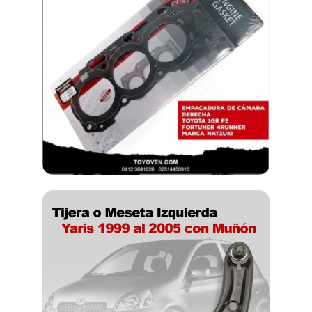
SERVICIOS
Abogados
Academias e institutos
Aeropuertos
Agencia de festejo
Agencia de marketing
Agencia de publicidad
Agencia de viajes
Bancos
Carpinteria
Cauchera
Cines
Clinicas
Club
Companias de envio
Consultoria empresarial
Consultorios medicos
Contadores
Deportes
Digital
Educacion
Electricidad
Electronica
Espacios deportivos
Estacion de servicio
Estacionamiento
Estetica y Belleza